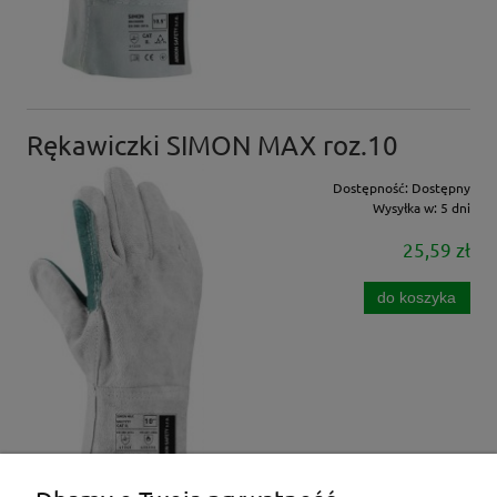
Rękawiczki SIMON MAX roz.10
Dostępność:
Dostępny
Wysyłka w:
5 dni
25,59 zł
do koszyka