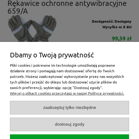
Rękawice ochronne antywibracyjne
659/A
Dostępność:
Dostępny
Wysyłka w:
5 dni
99,59 zł
do koszyka
Dbamy o Twoją prywatność
Pliki cookies i pokrewne im technologie umożliwiają poprawne
działanie strony i pomagają nam dostosować ofertę do Twoich
potrzeb. Możesz zaakceptować wykorzystanie przez nas wszystkich
tych plików i przejść do sklepu lub dostosować użycie plików do
inne
swoich preferencji, wybierając opcję "Dostosuj zgody".
Więcej o plikach cookies przeczytasz w naszej Polityce prywatności.
Moje konto
zaakceptuj tylko niezbędne
O nas
dostosuj zgody
Zamówienia