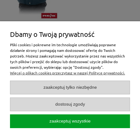
Dbamy o Twoją prywatność
«
1
2
3
4
5
...
1314
»
Pliki cookies i pokrewne im technologie umożliwiają poprawne
działanie strony i pomagają nam dostosować ofertę do Twoich
potrzeb. Możesz zaakceptować wykorzystanie przez nas wszystkich
tych plików i przejść do sklepu lub dostosować użycie plików do
inne
swoich preferencji, wybierając opcję "Dostosuj zgody".
Więcej o plikach cookies przeczytasz w naszej Polityce prywatności.
Moje konto
zaakceptuj tylko niezbędne
O nas
dostosuj zgody
Zamówienia
zaakceptuj wszystkie
Zwroty/reklamacje