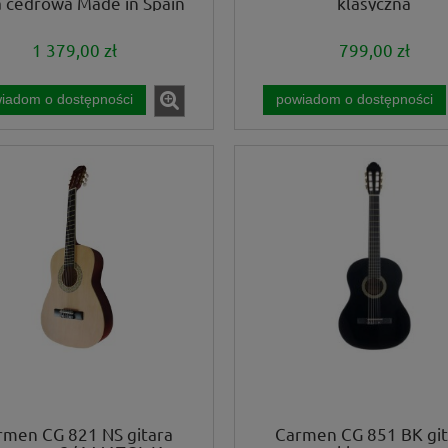
a cedrowa Made in Spain
klasyczna
1 379,00 zł
799,00 zł
iadom o dostępności
powiadom o dostępności
rmen CG 821 NS gitara
Carmen CG 851 BK git