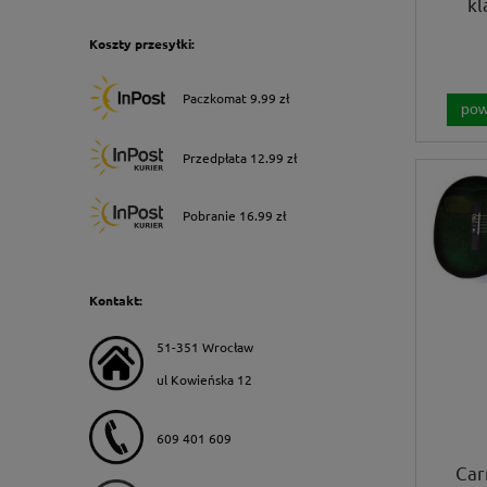
k
Koszty przesyłki:
Paczkomat 9.99 zł
pow
Przedpłata 12.99 zł
Pobranie 16.99 zł
Kontakt:
51-351 Wrocław
ul Kowieńska 12
609 401 609
Car