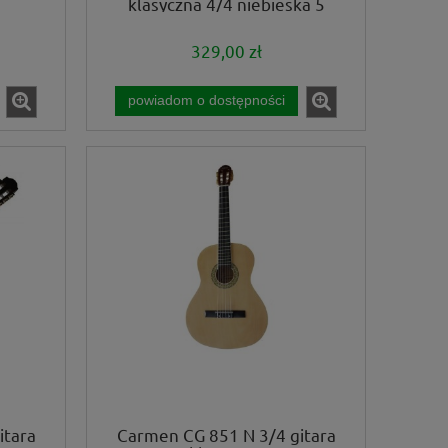
klasyczna 4/4 niebieska 5
KOSTEK GRATIS!
329,00 zł
powiadom o dostępności
itara
Carmen CG 851 N 3/4 gitara