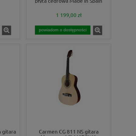
płyta cedrowa Made in Spain
1 199,00 zł
powiadom o dostępności
 gitara
Carmen CG 811 NS gitara