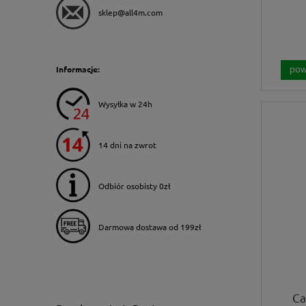
sklep@all4m.com
Informacje:
pow
Wysyłka w 24h
14 dni na zwrot
Odbiór osobisty 0zł
Darmowa dostawa od 199zł
Ca