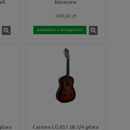
WA
klasyczna
349,00 zł
powiadom o dostępności
itara
Carmen CG 851 SB 3/4 gitara