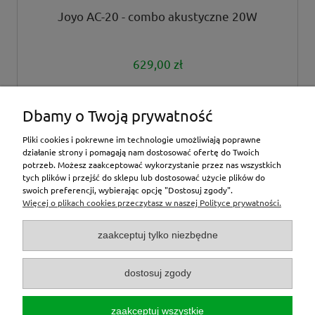
Joyo AC-20 - combo akustyczne 20W
629,00 zł
powiadom o dostępności
Dbamy o Twoją prywatność
Pliki cookies i pokrewne im technologie umożliwiają poprawne
działanie strony i pomagają nam dostosować ofertę do Twoich
potrzeb. Możesz zaakceptować wykorzystanie przez nas wszystkich
tych plików i przejść do sklepu lub dostosować użycie plików do
inne
swoich preferencji, wybierając opcję "Dostosuj zgody".
Więcej o plikach cookies przeczytasz w naszej Polityce prywatności.
Moje konto
zaakceptuj tylko niezbędne
O nas
dostosuj zgody
Zamówienia
zaakceptuj wszystkie