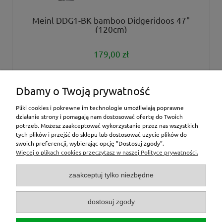
Meinl DDG1-BK bamboo Didgeridoos 47"
(120cm)
179,00 zł
powiadom o dostępności
Dbamy o Twoją prywatność
Pliki cookies i pokrewne im technologie umożliwiają poprawne
działanie strony i pomagają nam dostosować ofertę do Twoich
potrzeb. Możesz zaakceptować wykorzystanie przez nas wszystkich
tych plików i przejść do sklepu lub dostosować użycie plików do
inne
swoich preferencji, wybierając opcję "Dostosuj zgody".
Więcej o plikach cookies przeczytasz w naszej Polityce prywatności.
Moje konto
zaakceptuj tylko niezbędne
O nas
dostosuj zgody
Zamówienia