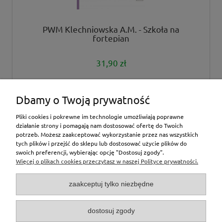
PWM Klechniowska A.M. - Szkoła na
fortepian
31,90 zł
do koszyka
Dbamy o Twoją prywatność
Pliki cookies i pokrewne im technologie umożliwiają poprawne
działanie strony i pomagają nam dostosować ofertę do Twoich
potrzeb. Możesz zaakceptować wykorzystanie przez nas wszystkich
tych plików i przejść do sklepu lub dostosować użycie plików do
inne
swoich preferencji, wybierając opcję "Dostosuj zgody".
Więcej o plikach cookies przeczytasz w naszej Polityce prywatności.
Moje konto
zaakceptuj tylko niezbędne
O nas
dostosuj zgody