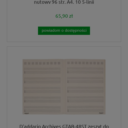
nutowy 96 str. A4, 10 5-linii
65,90 zł
powiadom o dostępności
D'addario Archives GTAB-48ST zeszyt do