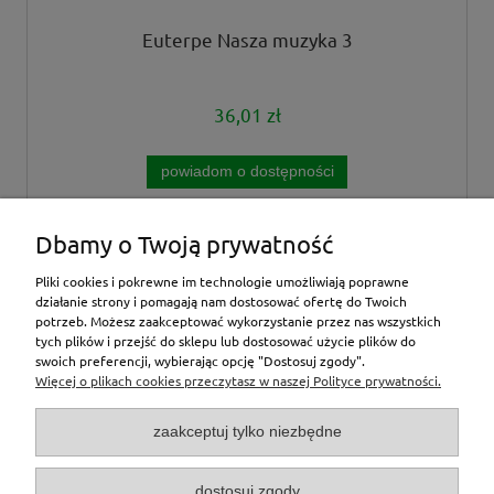
Euterpe Nasza muzyka 3
36,01 zł
powiadom o dostępności
Dbamy o Twoją prywatność
«
1
2
3
4
»
Pliki cookies i pokrewne im technologie umożliwiają poprawne
działanie strony i pomagają nam dostosować ofertę do Twoich
potrzeb. Możesz zaakceptować wykorzystanie przez nas wszystkich
tych plików i przejść do sklepu lub dostosować użycie plików do
inne
swoich preferencji, wybierając opcję "Dostosuj zgody".
Więcej o plikach cookies przeczytasz w naszej Polityce prywatności.
Moje konto
zaakceptuj tylko niezbędne
O nas
dostosuj zgody