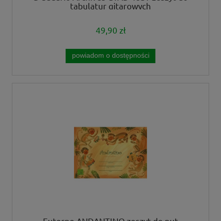
tabulatur gitarowych
49,90 zł
powiadom o dostępności
Euterpe ANDANTINO zeszyt do nut