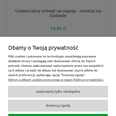
Uniwersalny uchwyt na napoje - montaż na
statywie
19,99 zł
powiadom o dostępności
Dbamy o Twoją prywatność
Pliki cookies i pokrewne im technologie umożliwiają poprawne
działanie strony i pomagają nam dostosować ofertę do Twoich
potrzeb. Możesz zaakceptować wykorzystanie przez nas wszystkich
tych plików i przejść do sklepu lub dostosować użycie plików do
inne
swoich preferencji, wybierając opcję "Dostosuj zgody".
Więcej o plikach cookies przeczytasz w naszej Polityce prywatności.
Moje konto
zaakceptuj tylko niezbędne
O nas
dostosuj zgody
Zamówienia