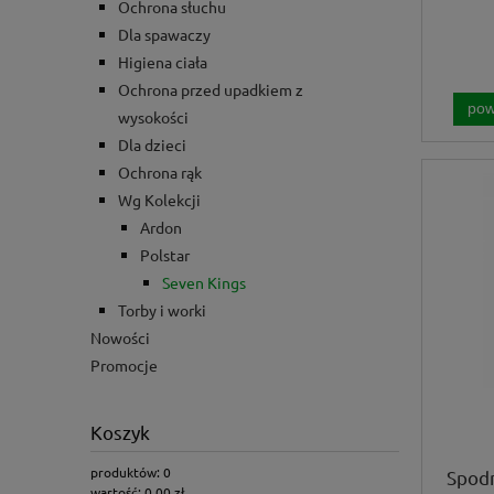
Ochrona słuchu
Dla spawaczy
Higiena ciała
Ochrona przed upadkiem z
pow
wysokości
Dla dzieci
Ochrona rąk
Wg Kolekcji
Ardon
Polstar
Seven Kings
Torby i worki
Nowości
Promocje
Koszyk
produktów:
0
Spod
wartość:
0,00 zł