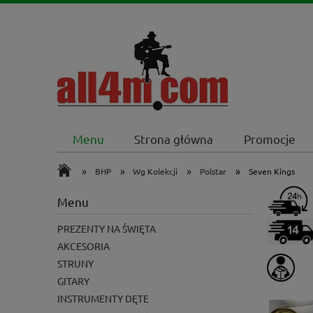
Menu
Strona główna
Promocje
»
»
»
»
BHP
Wg Kolekcji
Polstar
Seven Kings
Menu
PREZENTY NA ŚWIĘTA
AKCESORIA
STRUNY
GITARY
INSTRUMENTY DĘTE