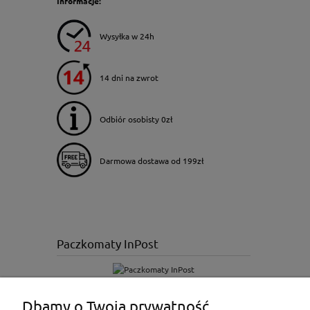
Informacje:
Wysyłka w 24h
14 dni na zwrot
Odbiór osobisty 0zł
Darmowa dostawa od 199zł
Paczkomaty InPost
Dbamy o Twoją prywatność