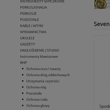
INSTRUMENTY SMYCZKOWE
PERKUSJONALIA
PERKUSJE
POZOSTAŁE
Seven
KABLE i WTYKI
WYDAWNICTWA
UKULELE
GADŻETY
NAGŁOŚNIENIE / STUDIO
Instrumenty klawiszowe
BHP
Ochrona oczu i twarzy
Ochrona dróg oddechowych
Utrzymanie czystości
Ochrona nóg
Pozostałe
Ochrona ciała
Ochrona głowy
Spod