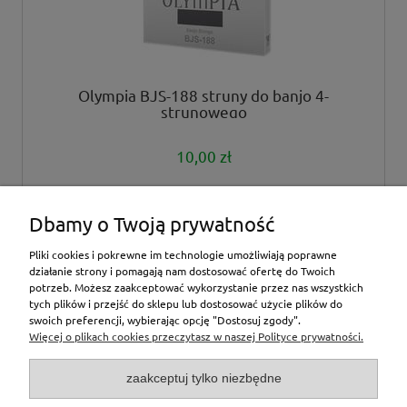
Olympia BJS-188 struny do banjo 4-
strunowego
10,00 zł
powiadom o dostępności
Dbamy o Twoją prywatność
Pliki cookies i pokrewne im technologie umożliwiają poprawne
działanie strony i pomagają nam dostosować ofertę do Twoich
potrzeb. Możesz zaakceptować wykorzystanie przez nas wszystkich
tych plików i przejść do sklepu lub dostosować użycie plików do
inne
swoich preferencji, wybierając opcję "Dostosuj zgody".
Więcej o plikach cookies przeczytasz w naszej Polityce prywatności.
Moje konto
zaakceptuj tylko niezbędne