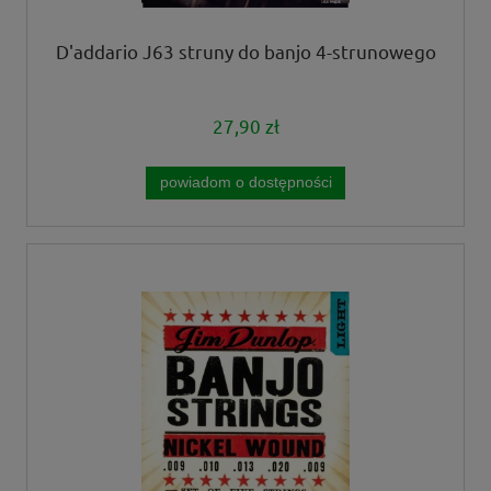
D'addario J63 struny do banjo 4-strunowego
27,90 zł
powiadom o dostępności