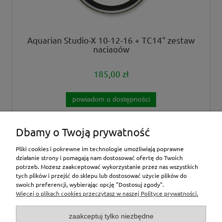
Aquarian Studio-X 10-12-16 + TC14" zestaw
naciągów
185,00 zł
powiadom o dostępności
Dbamy o Twoją prywatność
«
1
2
3
4
5
...
9
»
Pliki cookies i pokrewne im technologie umożliwiają poprawne
działanie strony i pomagają nam dostosować ofertę do Twoich
potrzeb. Możesz zaakceptować wykorzystanie przez nas wszystkich
tych plików i przejść do sklepu lub dostosować użycie plików do
inne
swoich preferencji, wybierając opcję "Dostosuj zgody".
Więcej o plikach cookies przeczytasz w naszej Polityce prywatności.
Moje konto
zaakceptuj tylko niezbędne