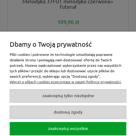
Melodyka 37FUT melodyka czerwona+
futerał
109,90 zł
powiadom o dostępności
Dbamy o Twoją prywatność
Pliki cookies i pokrewne im technologie umożliwiają poprawne
działanie strony i pomagają nam dostosować ofertę do Twoich
potrzeb. Możesz zaakceptować wykorzystanie przez nas wszystkich
tych plików i przejść do sklepu lub dostosować użycie plików do
inne
swoich preferencji, wybierając opcję "Dostosuj zgody".
Więcej o plikach cookies przeczytasz w naszej Polityce prywatności.
Moje konto
zaakceptuj tylko niezbędne
O nas
dostosuj zgody
Zamówienia
zaakceptuj wszystkie
Zwroty/reklamacje