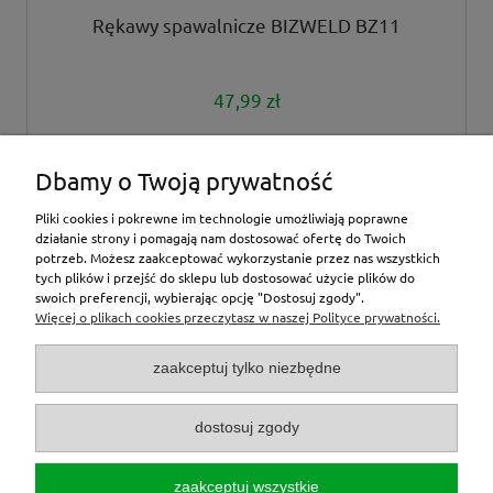
Rękawy spawalnicze BIZWELD BZ11
47,99 zł
powiadom o dostępności
Dbamy o Twoją prywatność
Pliki cookies i pokrewne im technologie umożliwiają poprawne
działanie strony i pomagają nam dostosować ofertę do Twoich
potrzeb. Możesz zaakceptować wykorzystanie przez nas wszystkich
tych plików i przejść do sklepu lub dostosować użycie plików do
inne
swoich preferencji, wybierając opcję "Dostosuj zgody".
Więcej o plikach cookies przeczytasz w naszej Polityce prywatności.
Moje konto
zaakceptuj tylko niezbędne
O nas
dostosuj zgody
Zamówienia
zaakceptuj wszystkie