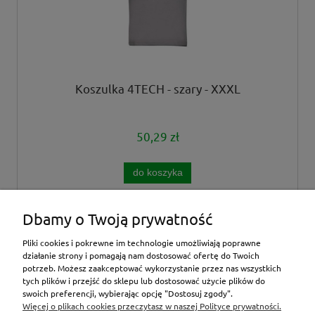
Koszulka 4TECH - szary - XXXL
50,29 zł
do koszyka
Dbamy o Twoją prywatność
«
1
2
3
4
5
...
96
»
Pliki cookies i pokrewne im technologie umożliwiają poprawne
działanie strony i pomagają nam dostosować ofertę do Twoich
potrzeb. Możesz zaakceptować wykorzystanie przez nas wszystkich
tych plików i przejść do sklepu lub dostosować użycie plików do
inne
swoich preferencji, wybierając opcję "Dostosuj zgody".
Więcej o plikach cookies przeczytasz w naszej Polityce prywatności.