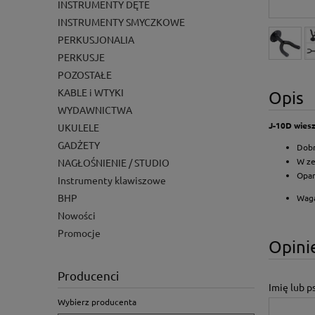
INSTRUMENTY DĘTE
INSTRUMENTY SMYCZKOWE
PERKUSJONALIA
PERKUSJE
POZOSTAŁE
KABLE i WTYKI
Opis
WYDAWNICTWA
J-10D wiesz
UKULELE
GADŻETY
Dobr
W ze
NAGŁOŚNIENIE / STUDIO
Opar
Instrumenty klawiszowe
BHP
Waga
Nowości
Promocje
Opinie
Producenci
Imię lub 
Wybierz producenta