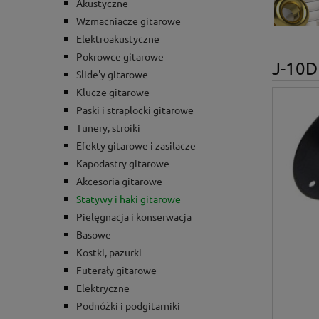
Akustyczne
Wzmacniacze gitarowe
Elektroakustyczne
Pokrowce gitarowe
J-10D
Slide'y gitarowe
Klucze gitarowe
Paski i straplocki gitarowe
Tunery, stroiki
Efekty gitarowe i zasilacze
Kapodastry gitarowe
Akcesoria gitarowe
Statywy i haki gitarowe
Pielęgnacja i konserwacja
Basowe
Kostki, pazurki
Futerały gitarowe
Elektryczne
Podnóżki i podgitarniki