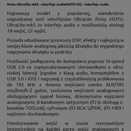
Motu Ultralite mk5 - interfejs audioMOTU M2 - interfejs audio
Najnowszy model z popularnej, wielokrotnie
nagradzanej serii interfejsów UltraLite firmy MOTU.
UltraLite-mk5 to interfejs audio z możliwością obsługi
18-wejść, 22-wyjść.
Posiada wbudowane procesory DSP, efekty i najlepszą w
swojej klasie analogową jakością dźwięku do wygodnego
nagrywania dźwięku w podróży
Możliwość podłączenia do komputera poprzez hi-speed
USB 2.0 ze zoptymalizowanymi sterownikami o ultra-
niskiej latencji (zgodne z klasą audio, kompatybilne z
USB 3.0 i iOS) i nagrywaj z częstotliwością próbkowania
do 192 kHz z dwoma wejściami combo XLR/TRS
mic/line/h-Z guitar, sześcioma wejściami analogowymi
obsługującymi sygnał liniowy, dziesięcioma wyjściami
analogowymi, 8-kanałowym optycznym I/O (z obsługą 2-
kanałów TOSLink), cyfrowym I/O RCA S/PDIF, I/O MIDI i
wyjściem słuchawkowym.
Monitorowanie wejść w czasie rzeczywistym
bezpośrednio na każdej parze wyjść analogowych z