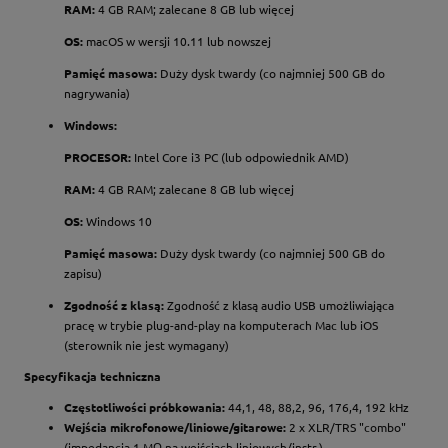
RAM:
4 GB RAM; zalecane 8 GB lub więcej
OS:
macOS w wersji 10.11 lub nowszej
Pamięć masowa:
Duży dysk twardy (co najmniej 500 GB do
nagrywania)
Windows:
PROCESOR:
Intel Core i3 PC (lub odpowiednik AMD)
RAM:
4 GB RAM; zalecane 8 GB lub więcej
OS:
Windows 10
Pamięć masowa:
Duży dysk twardy (co najmniej 500 GB do
zapisu)
Zgodność z klasą:
Zgodność z klasą audio USB umożliwiająca
pracę w trybie plug-and-play na komputerach Mac lub iOS
(sterownik nie jest wymagany)
Specyfikacja techniczna
Częstotliwości próbkowania:
44,1, 48, 88,2, 96, 176,4, 192 kHz
Wejścia mikrofonowe/liniowe/gitarowe:
2 x XLR/TRS "combo"
(impedancja 1 MΩ na wejściach liniowych/instr.)