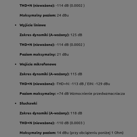
THD+N (nieważone):
-114 dB (0.0002 )
Maksymalny poziom:
24 dBu
Wyjście liniowe
Zakres dynamiki (A-ważony):
125 dB
THD+N (nieważone):
-114 dB (0.0002 )
Poziom maksymalny:
21 dBu
Wejście mikrofonowe
Zakres dynamiki (A-ważony):
115 dB
THD+N (nieważone):
-THD+N: -113 dB / EIN: -129 dBu
Poziom maksymalny:
+74 dB Wzmocnienie przedwzmacniacza
Słuchawki
Zakres dynamiki (A-ważony):
118 dB
THD+N (nieważone):
-110 dB (0.0003 )
Maksymalny poziom:
14 dBu (przy obciążeniu poniżej 1 Ohm)