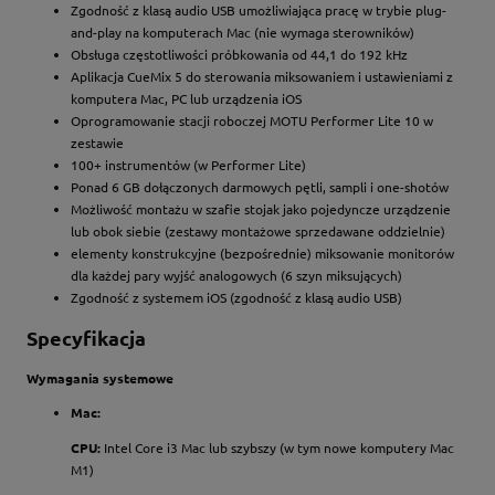
Zgodność z klasą audio USB umożliwiająca pracę w trybie plug-
and-play na komputerach Mac (nie wymaga sterowników)
Obsługa częstotliwości próbkowania od 44,1 do 192 kHz
Aplikacja CueMix 5 do sterowania miksowaniem i ustawieniami z
komputera Mac, PC lub urządzenia iOS
Oprogramowanie stacji roboczej MOTU Performer Lite 10 w
zestawie
100+ instrumentów (w Performer Lite)
Ponad 6 GB dołączonych darmowych pętli, sampli i one-shotów
Możliwość montażu w szafie stojak jako pojedyncze urządzenie
lub obok siebie (zestawy montażowe sprzedawane oddzielnie)
elementy konstrukcyjne (bezpośrednie) miksowanie monitorów
dla każdej pary wyjść analogowych (6 szyn miksujących)
Zgodność z systemem iOS (zgodność z klasą audio USB)
Specyfikacja
Wymagania systemowe
Mac:
CPU:
Intel Core i3 Mac lub szybszy (w tym nowe komputery Mac
M1)