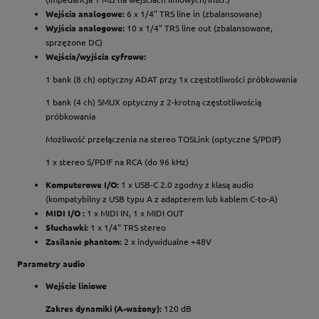
Wejścia analogowe:
6 x 1/4" TRS line in (zbalansowane)
Wyjścia analogowe:
10 x 1/4" TRS line out (zbalansowane,
sprzężone DC)
Wejścia/wyjścia cyfrowe:
1 bank (8 ch) optyczny ADAT przy 1x częstotliwości próbkowania
1 bank (4 ch) SMUX optyczny z 2-krotną częstotliwością
próbkowania
Możliwość przełączenia na stereo TOSLink (optyczne S/PDIF)
1 x stereo S/PDIF na RCA (do 96 kHz)
Komputerowe I/O:
1 x USB-C 2.0 zgodny z klasą audio
(kompatybilny z USB typu A z adapterem lub kablem C-to-A)
MIDI I/O :
1 x MIDI IN, 1 x MIDI OUT
Słuchawki:
1 x 1/4" TRS stereo
Zasilanie phantom:
2 x indywidualne +48V
Parametry audio
Wejście liniowe
Zakres dynamiki (A-ważony):
120 dB