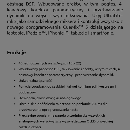
obsługą DSP.
Wbudowane efekty, w tym pogłos, 4-
kanałowy korektor parametryczny i przetwarzanie
dynamiki do wejść i szyn miksowania. Użyj UltraLite-
mk5 jako samodzielnego miksera i kontroluj wszystko z
nowego oprogramowania CueMix™ 5 działającego na
laptopie, iPadzie™, iPhonie™, tablecie i smartfonie.
Funkcje
40 jednoczesnych wejść/wyjść (18 x 22)
Wbudowany procesor DSP, miksowanie i efekty, w tym reverb, 4-
pasmowy korektor parametryczny i przetwarzanie dynamiki.
Uniwersalna łączność
Funkcja Loopback do szybkiej i łatwej konfiguracji livestream i
podcastów
Doskonała jakość dźwięku analogowego
Ultra-niskie opóźnienia mierzone na poziomie 2,4 ms dla
przetwarzania oprogramowania hosta
Precyzyjne pomiary na panelu przednim dla wszystkich
analogowych wejść/wyjść z wyświetlaczem OLED o wysokiej
rozdzielczości