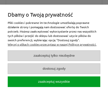
wyślij
Dbamy o Twoją prywatność
Pliki cookies i pokrewne im technologie umożliwiają poprawne
działanie strony i pomagają nam dostosować ofertę do Twoich
potrzeb. Możesz zaakceptować wykorzystanie przez nas wszystkich
tych plików i przejść do sklepu lub dostosować użycie plików do
inne
swoich preferencji, wybierając opcję "Dostosuj zgody".
Więcej o plikach cookies przeczytasz w naszej Polityce prywatności.
Moje konto
zaakceptuj tylko niezbędne
O nas
dostosuj zgody
Zamówienia
zaakceptuj wszystkie
Zwroty/reklamacje
pokaż pełną wersję strony
Sklep internetowy Shoper.pl