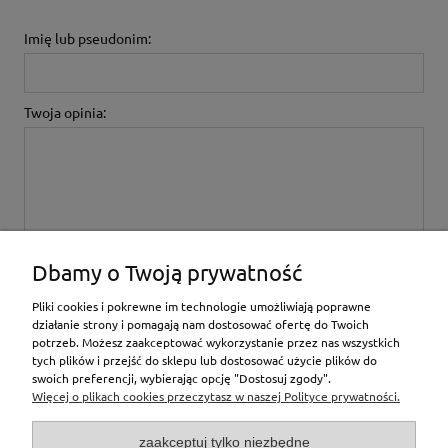
Imię lub pseudonim:
Twoja opinia:
wyślij
Dbamy o Twoją prywatność
Pliki cookies i pokrewne im technologie umożliwiają poprawne
działanie strony i pomagają nam dostosować ofertę do Twoich
potrzeb. Możesz zaakceptować wykorzystanie przez nas wszystkich
tych plików i przejść do sklepu lub dostosować użycie plików do
inne
swoich preferencji, wybierając opcję "Dostosuj zgody".
Więcej o plikach cookies przeczytasz w naszej Polityce prywatności.
Moje konto
zaakceptuj tylko niezbędne